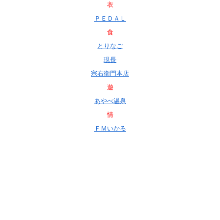
衣
ＰＥＤＡＬ
食
とりなご
現長
宗右衛門本店
遊
あやべ温泉
情
ＦＭいかる