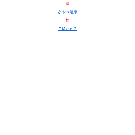
遊
あやべ温泉
情
ＦＭいかる