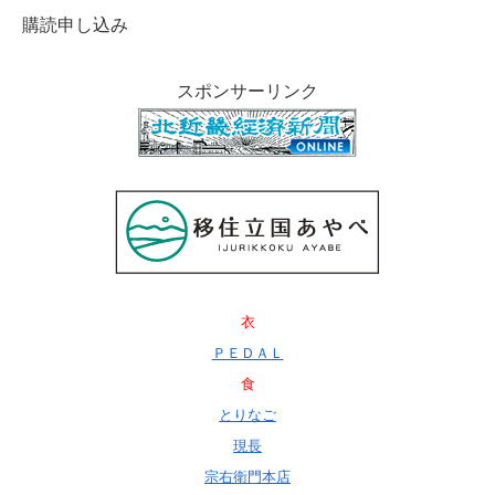
購読申し込み
スポンサーリンク
衣
ＰＥＤＡＬ
食
とりなご
現長
宗右衛門本店