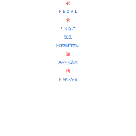
衣
ＰＥＤＡＬ
食
とりなご
現長
宗右衛門本店
遊
あやべ温泉
情
ＦＭいかる