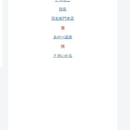
現長
宗右衛門本店
遊
あやべ温泉
情
ＦＭいかる