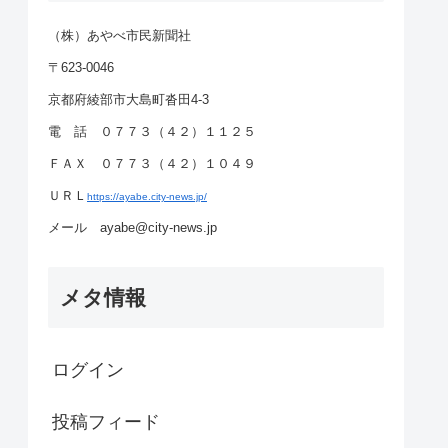
（株）あやべ市民新聞社
〒623-0046
京都府綾部市大島町沓田4-3
電 話 ０７７３（４２）１１２５
ＦＡＸ ０７７３（４２）１０４９
ＵＲＬ
https://ayabe.city-news.jp/
メール ayabe@city-news.jp
メタ情報
ログイン
投稿フィード