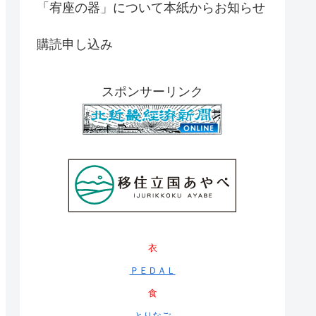
「宥座の器」について本紙からお知らせ
購読申し込み
スポンサーリンク
衣
ＰＥＤＡＬ
食
とりなご