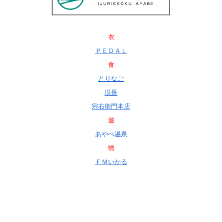
衣
ＰＥＤＡＬ
食
とりなご
現長
宗右衛門本店
遊
あやべ温泉
情
ＦＭいかる