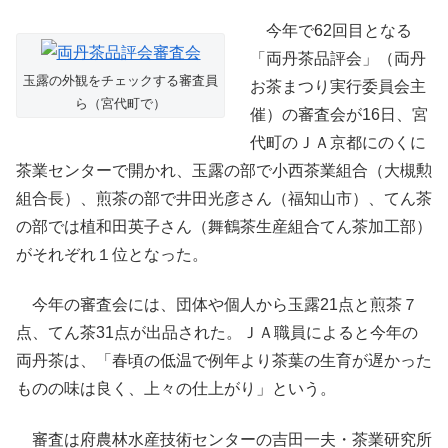
今年で62回目となる
「両丹茶品評会」（両丹
玉露の外観をチェックする審査員
お茶まつり実行委員会主
ら（宮代町で）
催）の審査会が16日、宮
代町のＪＡ京都にのくに
茶業センターで開かれ、玉露の部で小西茶業組合（大槻勲
組合長）、煎茶の部で井田光彦さん（福知山市）、てん茶
の部では植和田英子さん（舞鶴茶生産組合てん茶加工部）
がそれぞれ１位となった。
今年の審査会には、団体や個人から玉露21点と煎茶７
点、てん茶31点が出品された。ＪＡ職員によると今年の
両丹茶は、「春頃の低温で例年より茶葉の生育が遅かった
ものの味は良く、上々の仕上がり」という。
審査は府農林水産技術センターの吉田一夫・茶業研究所