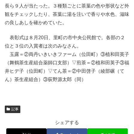
長ら９人が当たった。３種類ごとに茶葉の色や形状など外
観をチェックしたり、茶葉に湯を注いで香りや水色、滋味
の良しあしを確かめていた。
表彰式は８月20日、里町の市中央公民館で。各部の２
位と３位の入賞者は次のみなさん。
玉露＝②両丹いきいきファーム（位田町）③植和田英子
（舞鶴茶生産組合薬師口支部）▽煎茶＝②植和田英子③福
井ヒデ子（位田町）▽てん茶＝②中田啓子（綾部碾（て
ん）茶生産組合）③荻野源太郎（同）
記事
シェアする