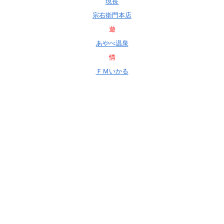
現長
宗右衛門本店
遊
あやべ温泉
情
ＦＭいかる