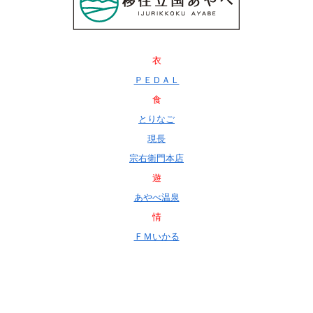
衣
ＰＥＤＡＬ
食
とりなご
現長
宗右衛門本店
遊
あやべ温泉
情
ＦＭいかる