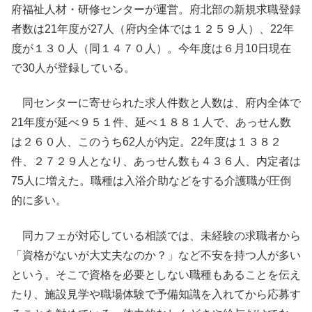
府福祉人材・研修センターが運営。府北部の新規求職登録
者数は21年度が27人（府内全体では１２５９人）、22年
度が１３０人（同１４７０人）。今年度は６月10日現在
で30人が登録している。
同センターに寄せられた求人件数と人数は、府内全体で
21年度が延べ９５１件、延べ１８８１人で、あっせん数
は２６０人、このうち62人が内定。22年度は１３８２
件、２７２９人となり、あっせん数も４３６人、内定者は
75人に増えた。職種は入浴介助などをする介護職が圧倒
的に多い。
同カフェが対応している相談では、未経験の求職者から
「資格がないが大丈夫なのか？」など不安を持つ人が多い
という。そこで資格を必要としない職種もあることを伝え
たり、施設見学や職場体験で予備知識を入れてから応募す