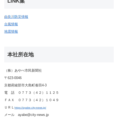
LINK集
由良川防災情報
台風情報
地震情報
本社所在地
（株）あやべ市民新聞社
〒623-0046
京都府綾部市大島町沓田4-3
電 話 ０７７３（４２）１１２５
ＦＡＸ ０７７３（４２）１０４９
ＵＲＬ
https://ayabe.city-news.jp/
メール ayabe@city-news.jp