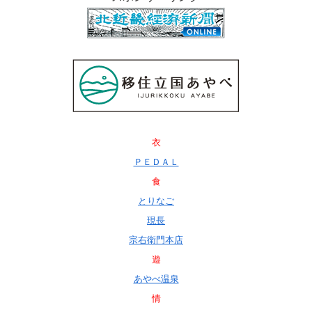
衣
ＰＥＤＡＬ
食
とりなご
現長
宗右衛門本店
遊
あやべ温泉
情