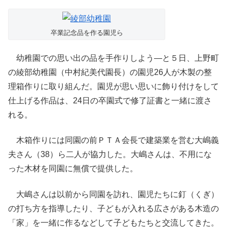
卒業記念品を作る園児ら
幼稚園での思い出の品を手作りしよう―と５日、上野町
の綾部幼稚園（中村紀美代園長）の園児26人が木製の整
理箱作りに取り組んだ。園児が思い思いに飾り付けをして
仕上げる作品は、24日の卒園式で修了証書と一緒に渡さ
れる。
木箱作りには同園の前ＰＴＡ会長で建築業を営む大嶋義
夫さん（38）ら二人が協力した。大嶋さんは、不用にな
った木材を同園に無償で提供した。
大嶋さんは以前から同園を訪れ、園児たちに釘（くぎ）
の打ち方を指導したり、子どもが入れる広さがある木造の
「家」を一緒に作るなどして子どもたちと交流してきた。