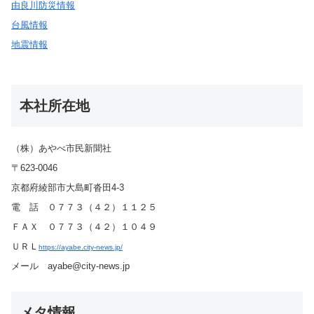
由良川防災情報
台風情報
地震情報
本社所在地
（株）あやべ市民新聞社
〒623-0046
京都府綾部市大島町沓田4-3
電 話 ０７７３（４２）１１２５
ＦＡＸ ０７７３（４２）１０４９
ＵＲＬ
https://ayabe.city-news.jp/
メール ayabe@city-news.jp
メタ情報