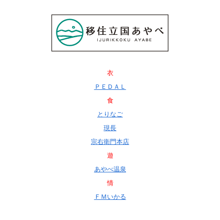
衣
ＰＥＤＡＬ
食
とりなご
現長
宗右衛門本店
遊
あやべ温泉
情
ＦＭいかる