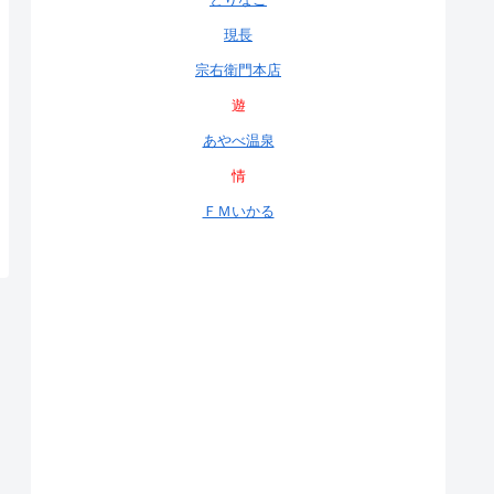
現長
宗右衛門本店
遊
あやべ温泉
情
ＦＭいかる