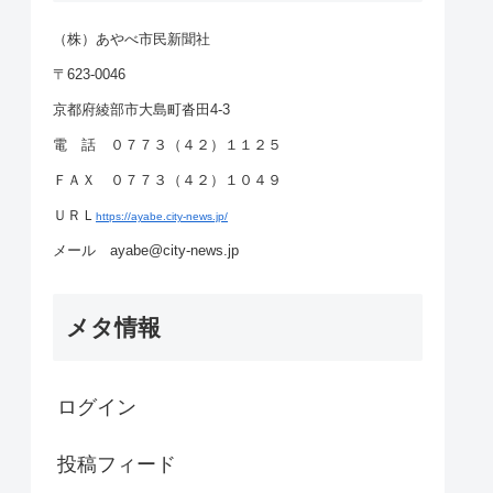
（株）あやべ市民新聞社
〒623-0046
京都府綾部市大島町沓田4-3
電 話 ０７７３（４２）１１２５
ＦＡＸ ０７７３（４２）１０４９
ＵＲＬ
https://ayabe.city-news.jp/
メール ayabe@city-news.jp
メタ情報
ログイン
投稿フィード