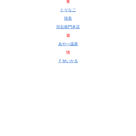
食
とりなご
現長
宗右衛門本店
遊
あやべ温泉
情
ＦＭいかる