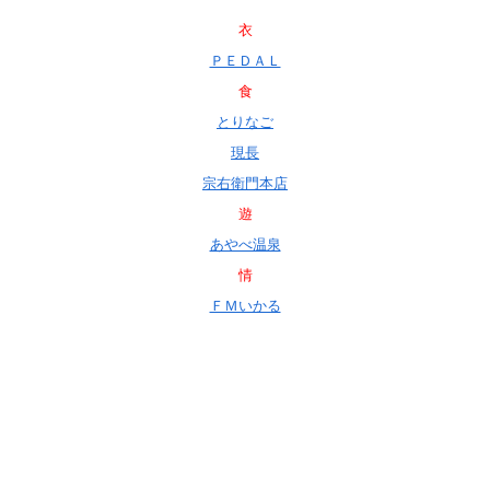
衣
ＰＥＤＡＬ
食
とりなご
現長
宗右衛門本店
遊
あやべ温泉
情
ＦＭいかる