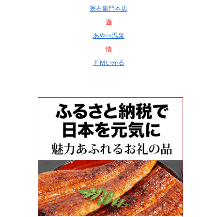
宗右衛門本店
遊
あやべ温泉
情
ＦＭいかる