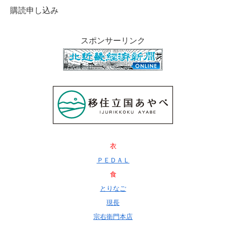
購読申し込み
スポンサーリンク
衣
ＰＥＤＡＬ
食
とりなご
現長
宗右衛門本店