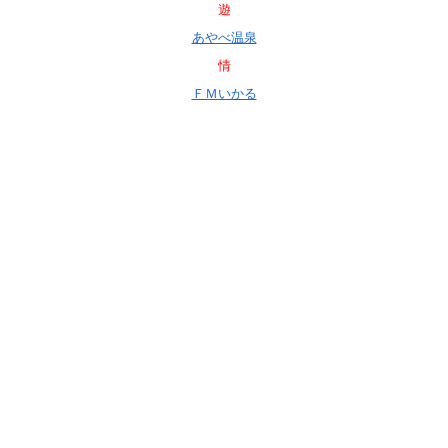
遊
あやべ温泉
情
ＦＭいかる