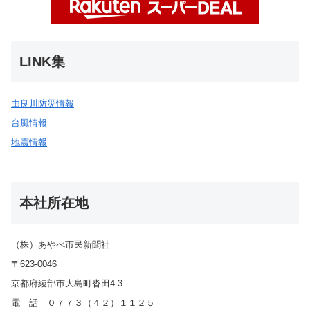
LINK集
由良川防災情報
台風情報
地震情報
本社所在地
（株）あやべ市民新聞社
〒623-0046
京都府綾部市大島町沓田4-3
電 話 ０７７３（４２）１１２５