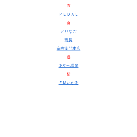
衣
ＰＥＤＡＬ
食
とりなご
現長
宗右衛門本店
遊
あやべ温泉
情
ＦＭいかる