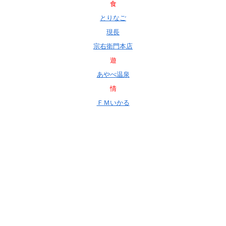
食
とりなご
現長
宗右衛門本店
遊
あやべ温泉
情
ＦＭいかる