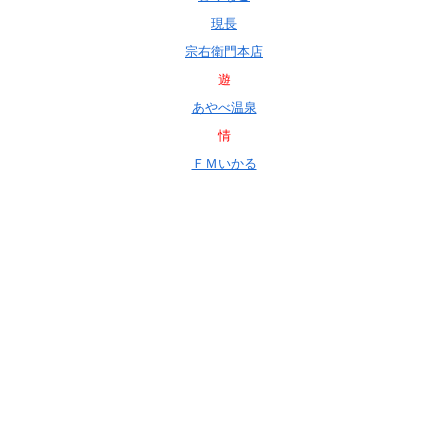
現長
宗右衛門本店
遊
あやべ温泉
情
ＦＭいかる