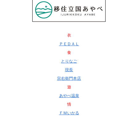
衣
ＰＥＤＡＬ
食
とりなご
現長
宗右衛門本店
遊
あやべ温泉
情
ＦＭいかる