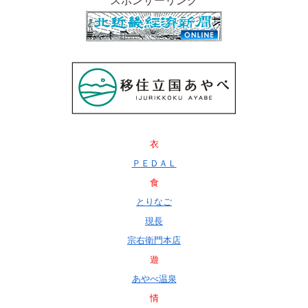
スポンサーリンク
衣
ＰＥＤＡＬ
食
とりなご
現長
宗右衛門本店
遊
あやべ温泉
情