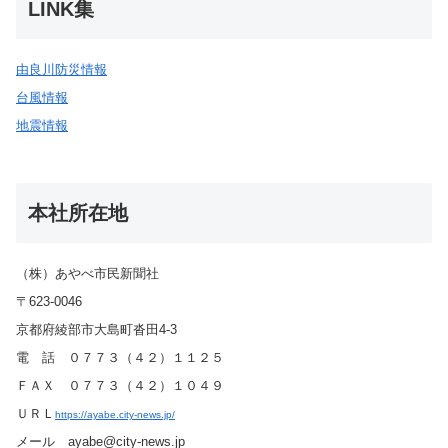
LINK集
由良川防災情報
台風情報
地震情報
本社所在地
（株）あやべ市民新聞社
〒623-0046
京都府綾部市大島町沓田4-3
電 話 ０７７３（４２）１１２５
ＦＡＸ ０７７３（４２）１０４９
ＵＲＬ
https://ayabe.city-news.jp/
メール ayabe@city-news.jp