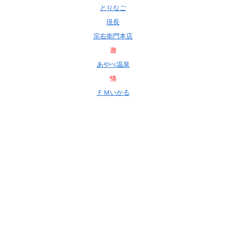
とりなご
現長
宗右衛門本店
遊
あやべ温泉
情
ＦＭいかる