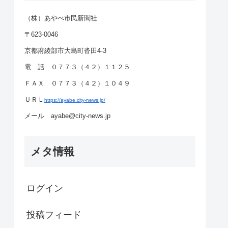
（株）あやべ市民新聞社
〒623-0046
京都府綾部市大島町沓田4-3
電 話 ０７７３（４２）１１２５
ＦＡＸ ０７７３（４２）１０４９
ＵＲＬ
https://ayabe.city-news.jp/
メール ayabe@city-news.jp
メタ情報
ログイン
投稿フィード