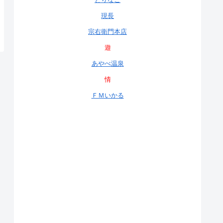
現長
宗右衛門本店
遊
あやべ温泉
情
ＦＭいかる