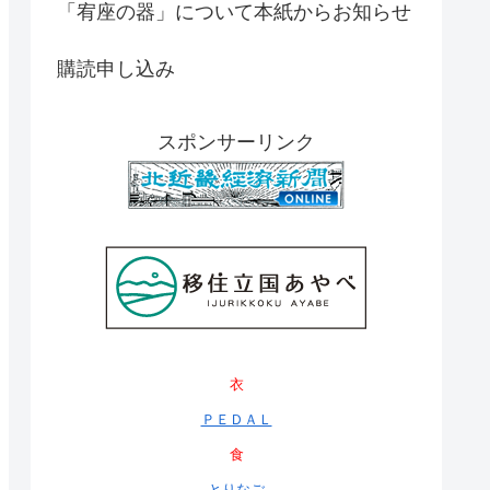
「宥座の器」について本紙からお知らせ
購読申し込み
スポンサーリンク
衣
ＰＥＤＡＬ
食
とりなご