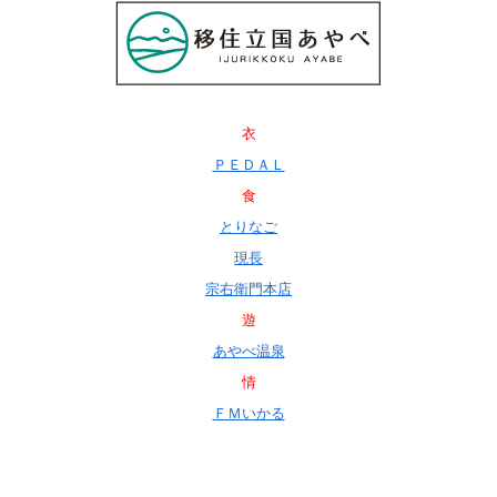
衣
ＰＥＤＡＬ
食
とりなご
現長
宗右衛門本店
遊
あやべ温泉
情
ＦＭいかる