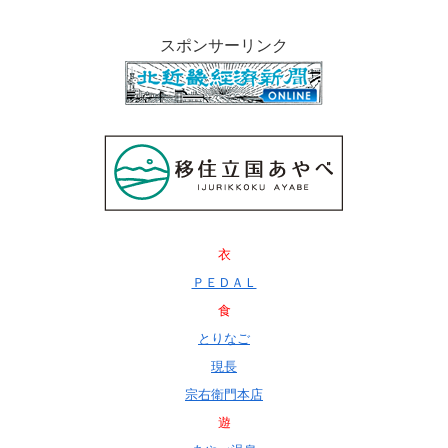
スポンサーリンク
衣
ＰＥＤＡＬ
食
とりなご
現長
宗右衛門本店
遊