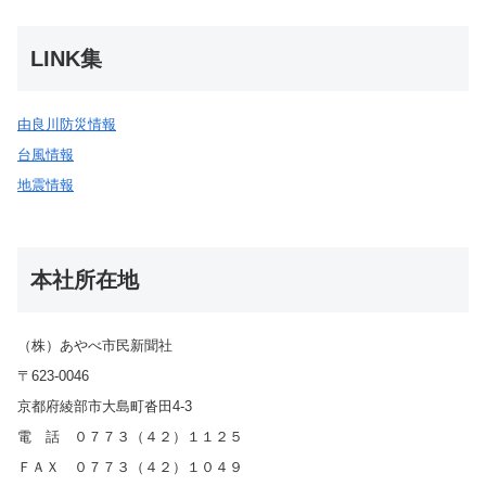
LINK集
由良川防災情報
台風情報
地震情報
本社所在地
（株）あやべ市民新聞社
〒623-0046
京都府綾部市大島町沓田4-3
電 話 ０７７３（４２）１１２５
ＦＡＸ ０７７３（４２）１０４９