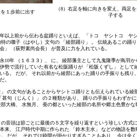
（8）右足を軸に向きを変え、両足
足を１歩前に出す
子する
以上前から伝わる盆踊りといえば、 「トコ ヤシトコ ヤ
独特の囃子（はやし）文句の 「綾部踊り」 。 伝統あるこの踊
会」 （荻野素尚会長） が普及に力を入れている。
10年 （１６３３）、 に、 綾部藩主として九鬼隆季が鳥羽
伊勢で流行していた有名な松阪踊りが 「松阪くずし」 として
いる。 だが、 それ以前から綾部にあった踊りの手振りも残り
だ。
」 の文句があることからヤシトコ踊りとも伝えられている綾
 「甚句（じんく）」 の２種類があり、 踊りの手振りもわずかに
綾部大橋、 水無月、 蚕の都といった綾部の名所や郷土色豊か
の音頭は節ごとに最後の５文字を繰り返すという珍しい方式
本来、 江戸時代中期に作られた 「鈴木主水」 などの物語を
た。 だが、 それでは時間が掛かりすぎることもあり、 今は全