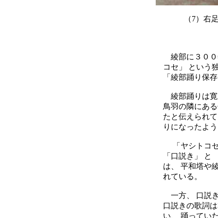
（7）右
綾部に３００年
コセ」 という
「綾部踊り保存
綾部踊りは寛永
鳥羽の隣にある
たと伝えられて
りになったよう
「ヤシトコセ
「口説き」 と
は、 平和塔や
れている。
一方、 口説き
口説きの歌詞は
い、 踊ってい