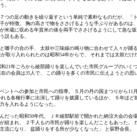
う。
つの足の動きを繰り返すという単純で素朴なものだが、 「ト
子が特徴。 胸の高さで物をささげるような手ぶりがあるのは、
が米蔵に収める年貢米の俵を両手でささげるようにして急な坂
う説もある。
囃子の合の手、 太鼓や三味線の鳴り物に合わせて人々が踊る
線が取り入れられたのは昭和54年からで、 それまでは太鼓だけ
和21年ごろから綾部踊りを楽しんでいた市民グループのいく
現在の会員は35人で、 この踊りを多くの市民に伝えようとの思
ントへの参加と市民への指導。 ５月の丹の国まつりから11
かれる各種行事に出演して踊りを披露しているほか、 ５年ほど
力を入れるようになった。
だった昭和50年代、 ＪＲ綾部駅前で開かれた納涼大会の会
が組まれ、 ２千人もの市民が踊りを楽しんだこともあった。 
主流になり、 盆踊りをする所が少なくなった」 と荻野会長。