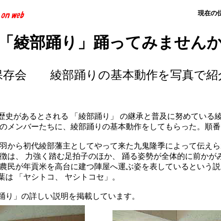
現在の
「綾部踊り」踊ってみません
保存会 綾部踊りの基本動作を写真で紹
史があるとされる 「綾部踊り」 の継承と普及に努めている
 のメンバーたちに、綾部踊りの基本動作をしてもらった。順
羽から初代綾部藩主としてやって来た九鬼隆季によって伝えら
特徴は、 力強く踏む足拍子のほか、 踊る姿勢が全体的に前かが
 農民が年貢米を高台に建つ陣屋へ運ぶ姿を表しているという
は 「ヤシトコ、 ヤシトコセ」。
踊り」の詳しい説明を掲載しています。