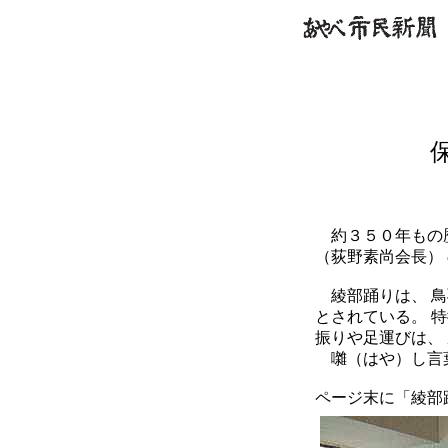
約３５０年もの歴
（荻野素尚会長）
綾部踊りは、 鳥
とされている。 
振りや足運びは、
囃（はや）し言葉
ページ末に「綾部