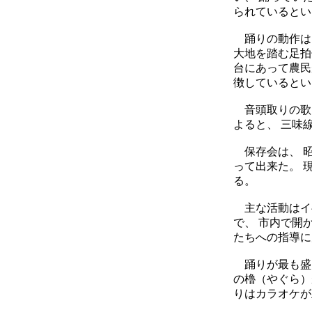
られているとい
踊りの動作は７
大地を踏む足拍
台にあって農民
徴しているとい
音頭取りの歌と
よると、 三味
保存会は、 昭
って出来た。 
る。
主な活動はイベ
で、 市内で開
たちへの指導に
踊りが最も盛ん
の櫓（やぐら）
りはカラオケが