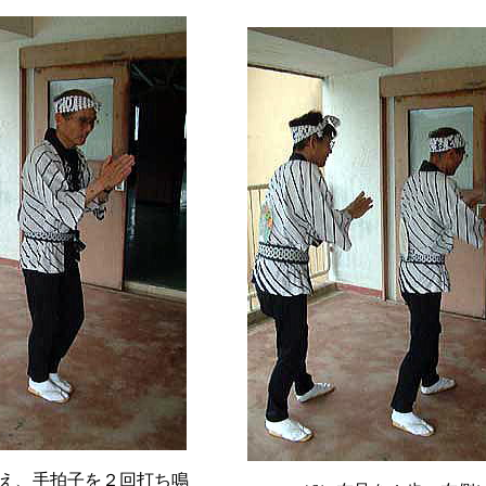
え、手拍子を２回打ち鳴