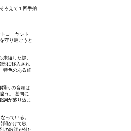
をそろえて１回手拍
シトコ ヤシト
りを守り継ごうと
から来綾した際、
綾部に移入され
、 特色のある踊
部踊りの音頭は
違う。 甚句に
な歌詞が盛り込ま
になっている。
数時間かけて歌
く別の歌詞が付け