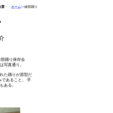
位置
・・
ホーム
>>綾部踊り
か
介
綾部踊り保存会
番は写真通り。
れた踊りが原型だ
みであること。 手
説もある。