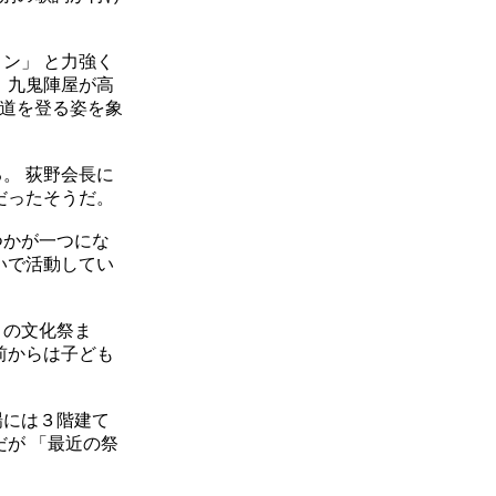
ン」 と力強く
 九鬼陣屋が高
道を登る姿を象
。 荻野会長に
だったそうだ。
つかが一つにな
いで活動してい
月の文化祭ま
前からは子ども
場には３階建て
だが 「最近の祭