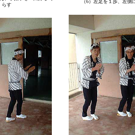
（6）左足を１歩、左側
らす